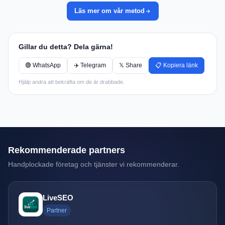
Läs mer om vår metod
Gillar du detta? Dela gärna!
🟢 WhatsApp
✈️ Telegram
𝕏 Share
📋 Kopiera länk
Hjälp andra att bekräfta om de är drabbade.
Rekommenderade partners
Handplockade företag och tjänster vi rekommenderar.
LiveSEO
Partner