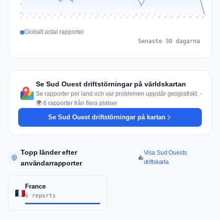
2
0
Jul 17
Jul 20
Jul 23
Jul 10
Jul 26
Jul 13
Jul 16
Jul 29
Jul 19
Jul 22
Jul 25
Jul 12
Jul 15
Jul 28
Jul 31
Jul 18
Jul 21
Jul 24
Jul 11
Jul 14
Jul 27
Jul 30
Aug 3
Aug 6
Aug 2
Aug 5
Aug 8
Aug 1
Aug 4
Aug 7
Globalt antal rapporter
Senaste 30 dagarna
Se Sud Ouest driftstörningar på världskartan
Se rapporter per land och var problemen uppstår geografiskt. -
🌍 6 rapporter från flera platser
Se Sud Ouest driftstörningar på kartan
Topp länder efter
Visa Sud Ouests
driftskarta
användarrapporter
France
6 reports