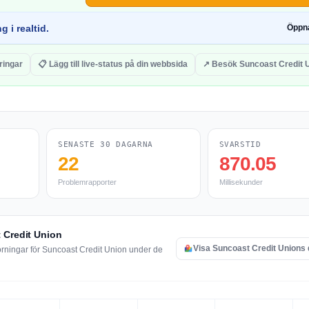
g i realtid.
Öppn
ringar
📋 Lägg till live-status på din webbsida
↗ Besök Suncoast Credit 
SENASTE 30 DAGARNA
SVARSTID
22
870.05
Problemrapporter
Millisekunder
 Credit Union
Visa Suncoast Credit Unions 
örningar för Suncoast Credit Union under de