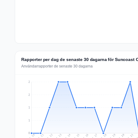
Rapporter per dag de senaste 30 dagarna för Suncoast C
Användarrapporter de senaste 30 dagarna
2
2
1
1
0
Jul 19
Ju
Jul 12
Jul 15
Jul 18
Jul 21
Jul 11
Jul 14
Jul 17
Jul 20
Jul 10
Jul 13
Jul 16