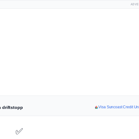
ADVE
h driftstopp
Visa Suncoast Credit Uni
✅