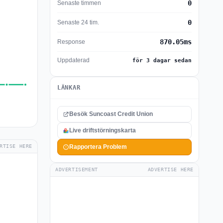
0
Senaste timmen
0
Senaste 24 tim.
870.05ms
Response
Uppdaterad
för 3 dagar sedan
LÄNKAR
Besök Suncoast Credit Union
Live driftstörningskarta
RTISE HERE
Rapportera Problem
ADVERTISEMENT
ADVERTISE HERE