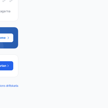
dagarna
rome
artan
ons driftskarta