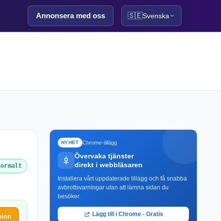
Annonsera med oss
🇸🇪
Svenska
Chrome-tillägg
NYHET
Övervaka tjänster
direkt i webbläsaren
normalt
Installera vårt uppdaterade tillägg och få snabba
avbrottsvarningar utan att lämna sidan du
besöker.
Lägg till i Chrome - Gratis
nion