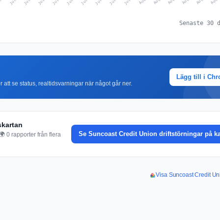
Senaste 30 
Lägg till i Ch
r att se status, realtidsvarningar när något går ner.
skartan
Se Suncoast Credit Union driftstörningar på k
 0 rapporter från flera
Visa Suncoast Credit Uni