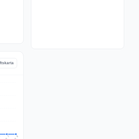
ftskarta
Aug 8
Aug 7
6