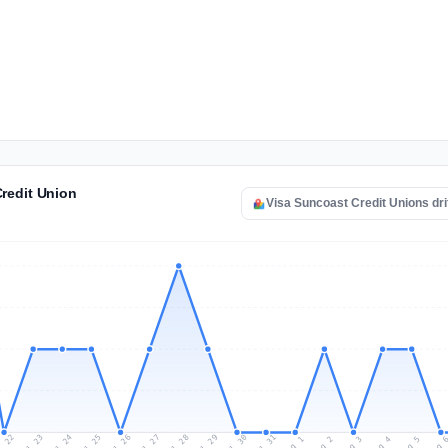
redit Union
Visa Suncoast Credit Unions dri
l 22
Jul 25
Jul 28
Jul 31
Jul 24
Jul 27
Jul 30
Jul 23
Jul 26
Jul 29
Aug 1
Aug 4
Aug 3
Aug 
Aug 2
Aug 5