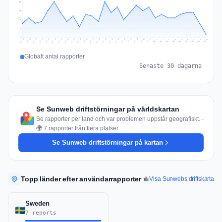
20
15
10
5
0
Jul 18
Jul 21
Jul 24
Jul 11
Jul 27
Jul 14
Jul 17
Jul 30
Jul 20
Jul 23
Jul 26
Jul 13
Jul 16
Jul 29
Jul 19
Jul 22
Jul 25
Jul 12
Jul 15
Jul 28
Jul 31
Aug 4
Aug 7
Aug 3
Aug 6
Aug 9
Aug 2
Aug 5
Aug 8
Aug 1
Globalt antal rapporter
Senaste 30 dagarna
Se Sunweb driftstörningar på världskartan
Se rapporter per land och var problemen uppstår geografiskt. -
🌍 7 rapporter från flera platser
Se Sunweb driftstörningar på kartan
Topp länder efter användarrapporter
Visa Sunwebs driftskarta
Sweden
7 reports