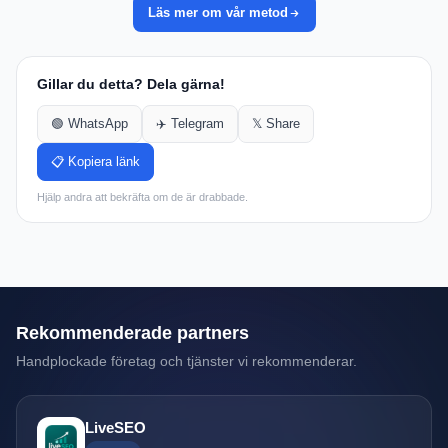
Läs mer om vår metod
Gillar du detta? Dela gärna!
🟢 WhatsApp
✈️ Telegram
𝕏 Share
📋 Kopiera länk
Hjälp andra att bekräfta om de är drabbade.
Rekommenderade partners
Handplockade företag och tjänster vi rekommenderar.
LiveSEO