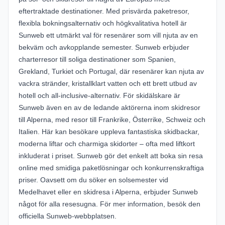
eftertraktade destinationer. Med prisvärda paketresor,
flexibla bokningsalternativ och högkvalitativa hotell är
Sunweb ett utmärkt val för resenärer som vill njuta av en
bekväm och avkopplande semester. Sunweb erbjuder
charterresor till soliga destinationer som Spanien,
Grekland, Turkiet och Portugal, där resenärer kan njuta av
vackra stränder, kristallklart vatten och ett brett utbud av
hotell och all-inclusive-alternativ. För skidälskare är
Sunweb även en av de ledande aktörerna inom skidresor
till Alperna, med resor till Frankrike, Österrike, Schweiz och
Italien. Här kan besökare uppleva fantastiska skidbackar,
moderna liftar och charmiga skidorter – ofta med liftkort
inkluderat i priset. Sunweb gör det enkelt att boka sin resa
online med smidiga paketlösningar och konkurrenskraftiga
priser. Oavsett om du söker en solsemester vid
Medelhavet eller en skidresa i Alperna, erbjuder Sunweb
något för alla resesugna. För mer information, besök den
officiella
Sunweb-webbplatsen
.