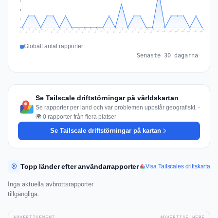
2
2
1
0
Jul 17
Jul 20
Jul 23
Jul 10
Jul 26
Jul 13
Jul 16
Jul 29
Jul 19
Jul 22
Jul 25
Jul 12
Jul 15
Jul 28
Jul 31
Jul 18
Jul 21
Jul 24
Jul 11
Jul 14
Jul 27
Jul 30
Aug 3
Aug 6
Aug 2
Aug 5
Aug 8
Aug 1
Aug 4
Aug 7
Globalt antal rapporter
Senaste 30 dagarna
Se Tailscale driftstörningar på världskartan
Se rapporter per land och var problemen uppstår geografiskt. -
🌍 0 rapporter från flera platser
Se Tailscale driftstörningar på kartan
Topp länder efter användarrapporter
Visa Tailscales driftskarta
Inga aktuella avbrottsrapporter
tillgängliga.
ADVERTISEMENT
ADVERTISE HERE