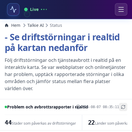
Live
Hem
Talkie AI
Status
- Se driftstörningar i realtid
på kartan nedanför
Följ driftstörningar och tjänsteavbrott i realtid på en
interaktiv karta. Se var webbplatser och onlinetjänster
har problem, upptäck rapporterade störningar i olika
områden och jämför status mellan flera platser
världen över.
Problem och avbrottsrapporter i realtid
2026-08-07 08:35:11
+
−
44
22
Städer som påverkas av driftstörningar
Länder som påverkas a
Leaflet
|
© OpenStreetMap contributors