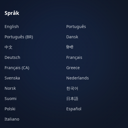
Språk
English
Português
Português (BR)
Dansk
中文
हिन्दी
Deutsch
Français
Français (CA)
Greece
Svenska
Nederlands
Norsk
한국어
Suomi
日本語
Polski
Español
Italiano