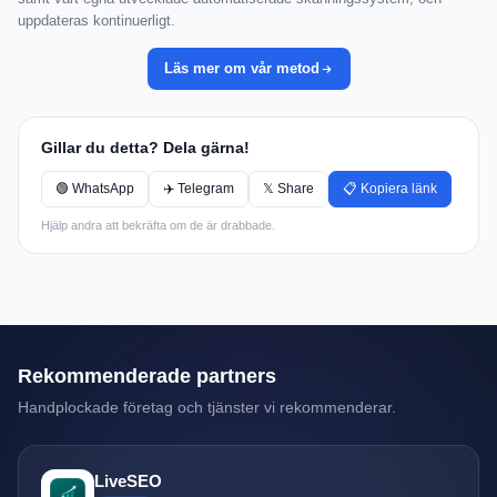
uppdateras kontinuerligt.
Läs mer om vår metod
Gillar du detta? Dela gärna!
🟢 WhatsApp
✈️ Telegram
𝕏 Share
📋 Kopiera länk
Hjälp andra att bekräfta om de är drabbade.
Rekommenderade partners
Handplockade företag och tjänster vi rekommenderar.
LiveSEO