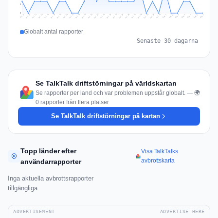
1
0
Jul 16
Jul 19
Jul 22
Jul 25
Jul 12
Jul 15
Jul 28
Jul 31
Jul 18
Jul 21
Jul 24
Jul 11
Jul 14
Jul 27
Jul 30
Jul 17
Jul 20
Jul 23
Jul 10
Jul 13
Jul 26
Jul 29
Aug 2
Aug 5
Aug 1
Aug 4
Jul 9
Aug 7
Aug 3
Aug 6
Globalt antal rapporter
Senaste 30 dagarna
Se TalkTalk driftstörningar på världskartan
Se rapporter per land och var problemen uppstår globalt. — 🌍
0 rapporter från flera platser
Se TalkTalk driftstörningar på kartan
Topp länder efter
Visa TalkTalks
avbrottskarta
användarrapporter
Inga aktuella avbrottsrapporter
tillgängliga.
ADVERTISEMENT
ADVERTISE HERE