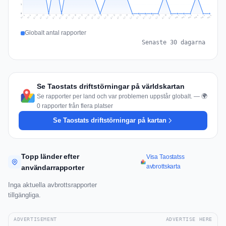
1
0
Jul 15
Jul 18
Jul 31
Jul 21
Jul 24
Jul 11
Jul 14
Jul 27
Jul 30
Jul 17
Jul 20
Jul 23
Jul 10
Jul 13
Jul 26
Jul 29
Jul 16
Jul 19
Jul 22
Jul 12
Jul 25
Jul 28
Aug 1
Aug 4
Jul 9
Aug 3
Jul 8
Aug 6
Aug 2
Aug 5
Globalt antal rapporter
Senaste 30 dagarna
Se Taostats driftstörningar på världskartan
Se rapporter per land och var problemen uppstår globalt. — 🌍
0 rapporter från flera platser
Se Taostats driftstörningar på kartan
Topp länder efter
Visa Taostatss
avbrottskarta
användarrapporter
Inga aktuella avbrottsrapporter
tillgängliga.
ADVERTISEMENT
ADVERTISE HERE