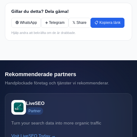
Gillar du detta? Dela gärna!
🟢 WhatsApp
✈️ Telegram
𝕏 Share
📋 Kopiera länk
Hjälp andra att bekräfta om de är drabbade.
Rekommenderade partners
Handplockade företag och tjänster vi rekommenderar.
LiveSEO
Partner
Turn your search data into more organic traffic
Visit LiveSEO Today →