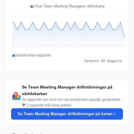
Visa Team Meeting Managers driftskarta
3
2
2
1
0
Jul 18
Jul 21
Jul 24
Jul 11
Jul 27
Jul 14
Jul 17
Jul 30
Jul 20
Jul 23
Jul 26
Jul 13
Jul 16
Jul 29
Jul 19
Jul 22
Jul 25
Jul 12
Jul 15
Jul 28
Jul 31
Aug 4
Aug 7
Aug 3
Aug 6
Aug 9
Aug 2
Aug 5
Aug 8
Aug 1
Globalt antal rapporter
Senaste 30 dagarna
Se Team Meeting Manager driftstörningar på
världskartan
Se rapporter per land och var problemen uppstår geografiskt. -
🌍 2 rapporter från flera platser
Se Team Meeting Manager driftstörningar på kartan