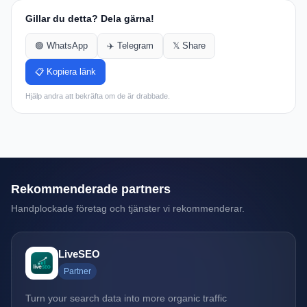
Gillar du detta? Dela gärna!
🟢 WhatsApp
✈️ Telegram
𝕏 Share
📋 Kopiera länk
Hjälp andra att bekräfta om de är drabbade.
Rekommenderade partners
Handplockade företag och tjänster vi rekommenderar.
LiveSEO
Partner
Turn your search data into more organic traffic