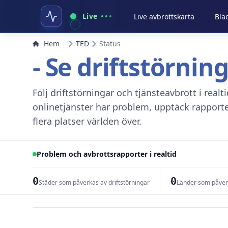
Live
Live avbrottskarta
Blä
Hem
TED
Status
- Se driftstörnin
Följ driftstörningar och tjänsteavbrott i real
onlinetjänster har problem, upptäck rapport
flera platser världen över.
Problem och avbrottsrapporter i realtid
0
0
Städer som påverkas av driftstörningar
Länder som påverk