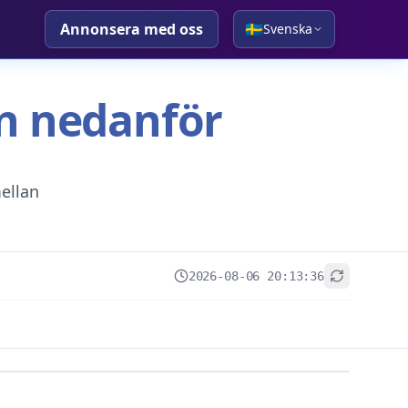
Annonsera med oss
🇸🇪
Svenska
tan nedanför
ellan
2026-08-06 20:13:36
+
−
Leaflet
|
© OpenStreetMap contributors