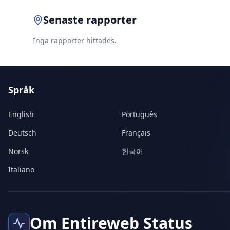
Senaste rapporter
Inga rapporter hittades.
Språk
English
Português
Deutsch
Français
Norsk
한국어
Italiano
Om Entireweb Status