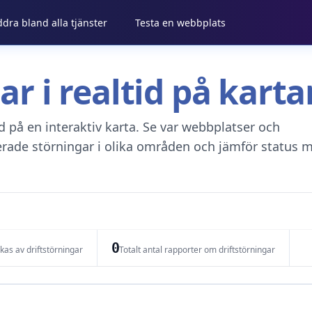
ddra bland alla tjänster
Testa en webbplats
gar i realtid på kar
tid på en interaktiv karta. Se var webbplatser och
erade störningar i olika områden och jämför status m
0
as av driftstörningar
Totalt antal rapporter om driftstörningar