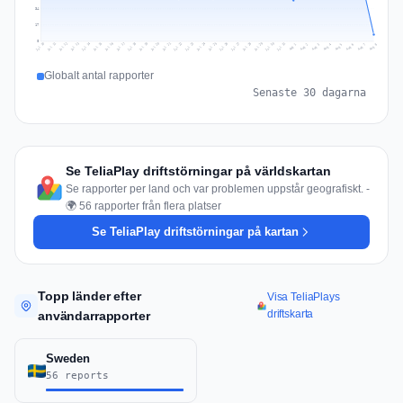
34
17
0
Jul 17
Jul 20
Jul 23
Jul 10
Jul 26
Jul 13
Jul 16
Jul 29
Jul 19
Jul 22
Jul 25
Jul 12
Jul 15
Jul 28
Jul 31
Jul 18
Jul 21
Jul 24
Jul 11
Jul 14
Jul 27
Jul 30
Aug 3
Aug 6
Aug 2
Aug 5
Aug 8
Aug 1
Aug 4
Aug 7
Globalt antal rapporter
Senaste 30 dagarna
Se TeliaPlay driftstörningar på världskartan
Se rapporter per land och var problemen uppstår geografiskt. -
🌍 56 rapporter från flera platser
Se TeliaPlay driftstörningar på kartan
Topp länder efter
Visa TeliaPlays
driftskarta
användarrapporter
Sweden
56 reports