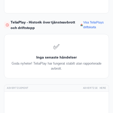
TeliaPlay - Historik över tjänsteavbrott
Visa TeliaPlays
driftskarta
och driftstopp
✅
Inga senaste händelser
Goda nyheter! TeliaPlay har fungerat stabilt utan rapporterade
avbrott.
ADVERTISEMENT
ADVERTISE HERE