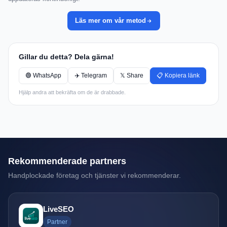
Läs mer om vår metod
Gillar du detta? Dela gärna!
🟢 WhatsApp
✈️ Telegram
𝕏 Share
📋 Kopiera länk
Hjälp andra att bekräfta om de är drabbade.
Rekommenderade partners
Handplockade företag och tjänster vi rekommenderar.
LiveSEO
Partner