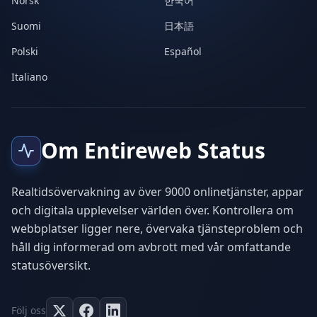
Norsk
한국어
Suomi
日本語
Polski
Español
Italiano
Om Entireweb Status
Realtidsövervakning av över 9000 onlinetjänster, appar
och digitala upplevelser världen över. Kontrollera om
webbplatser ligger nere, övervaka tjänsteproblem och
håll dig informerad om avbrott med vår omfattande
statusöversikt.
Följ oss