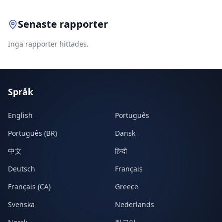
Senaste rapporter
Inga rapporter hittades.
Språk
English
Português
Português (BR)
Dansk
中文
हिन्दी
Deutsch
Français
Français (CA)
Greece
Svenska
Nederlands