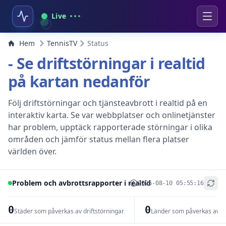
Live
Hem
TennisTV
Status
- Se driftstörningar i realtid
på kartan nedanför
Följ driftstörningar och tjänsteavbrott i realtid på en
interaktiv karta. Se var webbplatser och onlinetjänster
har problem, upptäck rapporterade störningar i olika
områden och jämför status mellan flera platser
världen över.
Problem och avbrottsrapporter i realtid
2026-08-10 05:55:16
+
−
0
0
Städer som påverkas av driftstörningar
Länder som påverkas av dr
Leaflet
|
© OpenStreetMap contributors