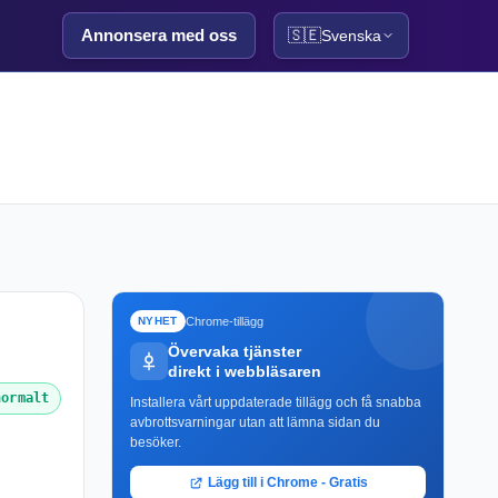
Annonsera med oss
🇸🇪
Svenska
Chrome-tillägg
NYHET
Övervaka tjänster
direkt i webbläsaren
normalt
Installera vårt uppdaterade tillägg och få snabba
avbrottsvarningar utan att lämna sidan du
besöker.
Lägg till i Chrome - Gratis