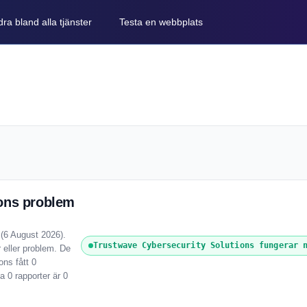
ra bland alla tjänster
Testa en webbplats
ions problem
 (6 August 2026).
Trustwave Cybersecurity Solutions fungerar 
r eller problem. De
ns fått 0
 0 rapporter är 0