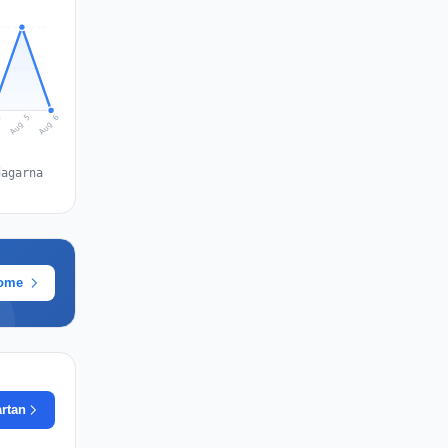
Aug 6
Aug 5
4
dagarna
rome
artan