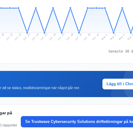
l 20
Jul 23
Jul 26
Jul 29
Jul 22
Jul 25
Jul 28
Jul 31
Jul 21
Jul 24
Jul 27
Jul 30
Aug 2
Aug 1
Aug 
Aug 3
Senaste 30 
Lägg till i Ch
r att se status, realtidsvarningar när något går ner.
gar på
Se Trustwave Cybersecurity Solutions driftstörningar på k
0 rapporter