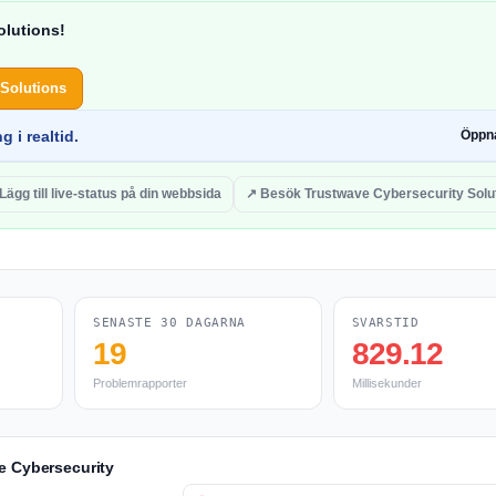
olutions!
 Solutions
g i realtid.
Öppn
Lägg till live-status på din webbsida
↗ Besök Trustwave Cybersecurity Solu
SENASTE 30 DAGARNA
SVARSTID
19
829.12
Problemrapporter
Millisekunder
e Cybersecurity