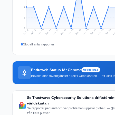
1
1
0
Jul 17
Ju
Jul 10
Jul 13
Jul 16
Jul 19
Jul 12
Jul 15
Jul 18
Jul 11
Jul 14
Jul 8
Jul 9
Globalt antal rapporter
Entireweb Status för Chrome
Uppdaterad
Bevaka dina favorittjänster direkt i webbläsaren — ett klick fö
Se Trustwave Cybersecurity Solutions driftstörnin
världskartan
Se rapporter per land och var problemen uppstår globalt. — 🌍 
från flera platser