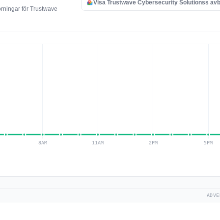
Visa Trustwave Cybersecurity Solutionss avb
örningar för Trustwave
ADVE