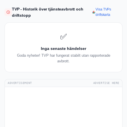
TVP - Historik över tjänsteavbrott och
Visa TVPs
driftskarta
driftstopp
✅
Inga senaste händelser
Goda nyheter! TVP har fungerat stabilt utan rapporterade
avbrott.
ADVERTISEMENT
ADVERTISE HERE