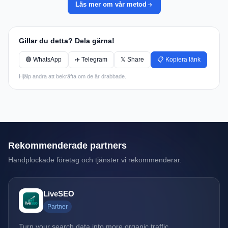
Läs mer om vår metod
Gillar du detta? Dela gärna!
🟢 WhatsApp
✈️ Telegram
𝕏 Share
📋 Kopiera länk
Hjälp andra att bekräfta om de är drabbade.
Rekommenderade partners
Handplockade företag och tjänster vi rekommenderar.
LiveSEO
Partner
Turn your search data into more organic traffic