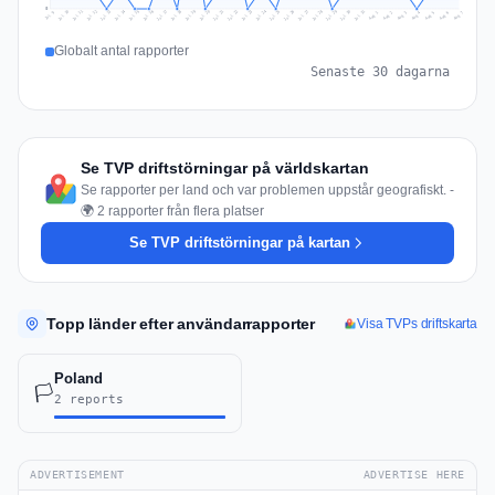
0
Jul 16
Jul 19
Jul 22
Jul 25
Jul 12
Jul 15
Jul 28
Jul 31
Jul 18
Jul 21
Jul 24
Jul 11
Jul 14
Jul 27
Jul 30
Jul 17
Jul 20
Jul 23
Jul 10
Jul 13
Jul 26
Jul 29
Aug 2
Aug 5
Aug 1
Aug 4
Jul 9
Aug 7
Aug 3
Aug 6
Globalt antal rapporter
Senaste 30 dagarna
Se TVP driftstörningar på världskartan
Se rapporter per land och var problemen uppstår geografiskt. -
🌍 2 rapporter från flera platser
Se TVP driftstörningar på kartan
Topp länder efter användarrapporter
Visa TVPs driftskarta
Poland
🏳️
2 reports
ADVERTISEMENT
ADVERTISE HERE