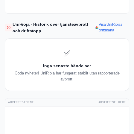
UniRioja - Historik över tjänsteavbrott
Visa UniRiojas
driftskarta
och driftstopp
✅
Inga senaste händelser
Goda nyheter! UniRioja har fungerat stabilt utan rapporterade
avbrott.
ADVERTISEMENT
ADVERTISE HERE