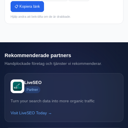
📋 Kopiera länk
Hjälp andra att bekräfta om de är drabbade.
Rekommenderade partners
Handplockade företag och tjänster vi rekommenderar.
LiveSEO
Partner
Turn your search data into more organic traffic
Visit LiveSEO Today →