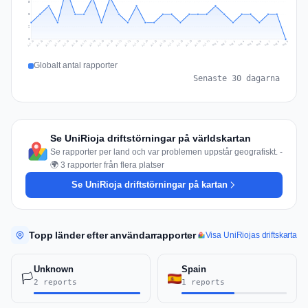
5
3
2
0
Jul 18
Jul 21
Jul 24
Jul 11
Jul 27
Jul 14
Jul 17
Jul 30
Jul 20
Jul 23
Jul 26
Jul 13
Jul 16
Jul 29
Jul 19
Jul 22
Jul 25
Jul 12
Jul 15
Jul 28
Jul 31
Aug 4
Aug 7
Aug 3
Aug 6
Aug 9
Aug 2
Aug 5
Aug 8
Aug 1
Globalt antal rapporter
Senaste 30 dagarna
Se UniRioja driftstörningar på världskartan
Se rapporter per land och var problemen uppstår geografiskt. -
🌍 3 rapporter från flera platser
Se UniRioja driftstörningar på kartan
Topp länder efter användarrapporter
Visa UniRiojas driftskarta
Unknown
Spain
🏳️
2 reports
1 reports