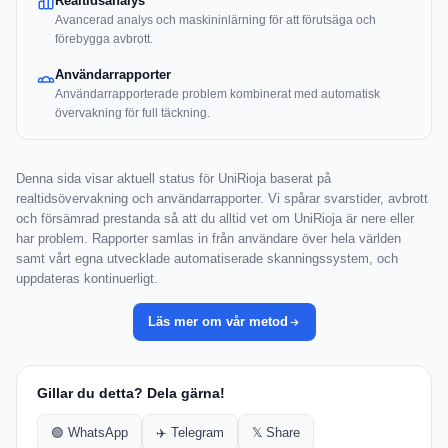
Realtidsanalys
Avancerad analys och maskininlärning för att förutsäga och
förebygga avbrott.
Användarrapporter
Användarrapporterade problem kombinerat med automatisk
övervakning för full täckning.
Denna sida visar aktuell status för UniRioja baserat på
realtidsövervakning och användarrapporter. Vi spårar svarstider, avbrott
och försämrad prestanda så att du alltid vet om UniRioja är nere eller
har problem. Rapporter samlas in från användare över hela världen
samt vårt egna utvecklade automatiserade skanningssystem, och
uppdateras kontinuerligt.
Läs mer om vår metod
Gillar du detta? Dela gärna!
🟢 WhatsApp
✈️ Telegram
𝕏 Share