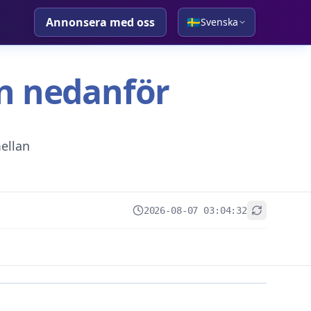
Annonsera med oss
🇸🇪
Svenska
tan nedanför
ellan
2026-08-07 03:04:32
+
−
Leaflet
|
© OpenStreetMap contributors