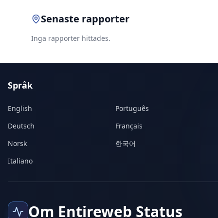
Senaste rapporter
Inga rapporter hittades.
Språk
English
Português
Deutsch
Français
Norsk
한국어
Italiano
Om Entireweb Status