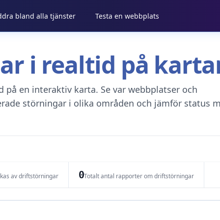
ddra bland alla tjänster
Testa en webbplats
gar i realtid på kar
tid på en interaktiv karta. Se var webbplatser och
erade störningar i olika områden och jämför status m
0
as av driftstörningar
Totalt antal rapporter om driftstörningar