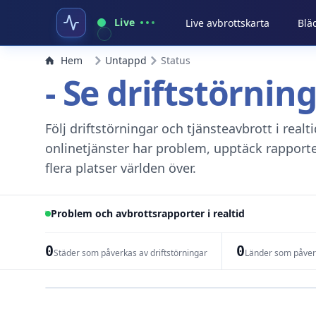
Live
Live avbrottskarta
Blä
Hem
Untappd
Status
- Se driftstörnin
Följ driftstörningar och tjänsteavbrott i real
onlinetjänster har problem, upptäck rapport
flera platser världen över.
Problem och avbrottsrapporter i realtid
0
0
Städer som påverkas av driftstörningar
Länder som påverk