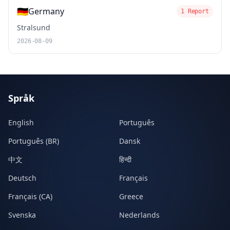
🇩🇪
Germany
1 Report
Stralsund
2026-08-09
Språk
English
Português
Português (BR)
Dansk
中文
हिन्दी
Deutsch
Français
Français (CA)
Greece
Svenska
Nederlands