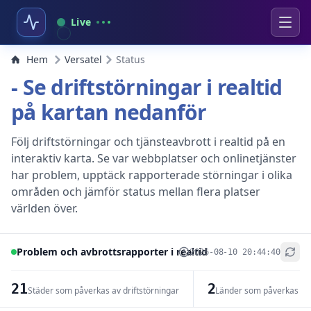
Live
Hem
Versatel
Status
- Se driftstörningar i realtid
på kartan nedanför
Följ driftstörningar och tjänsteavbrott i realtid på en
interaktiv karta. Se var webbplatser och onlinetjänster
har problem, upptäck rapporterade störningar i olika
områden och jämför status mellan flera platser
världen över.
Problem och avbrottsrapporter i realtid
2026-08-10 20:44:40
+
−
21
2
Städer som påverkas av driftstörningar
Länder som påverkas av 
Leaflet
|
© OpenStreetMap contributors