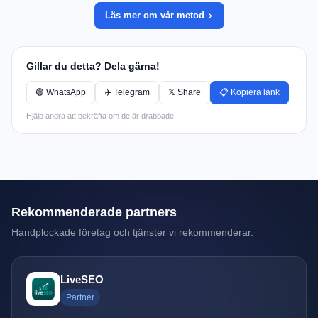
Läs mer om vår metod
Gillar du detta? Dela gärna!
🟢 WhatsApp
✈️ Telegram
𝕏 Share
📋 Kopiera länk
Hjälp andra att bekräfta om de är drabbade.
Rekommenderade partners
Handplockade företag och tjänster vi rekommenderar.
LiveSEO
Partner