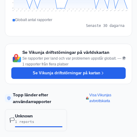
1
0
Jul 16
Jul 19
Jul 22
Jul 25
Jul 12
Jul 15
Jul 28
Jul 31
Jul 18
Jul 21
Jul 24
Jul 11
Jul 14
Jul 27
Jul 30
Jul 17
Jul 20
Jul 23
Jul 10
Jul 13
Jul 26
Jul 29
Aug 2
Aug 5
Aug 1
Aug 4
Jul 9
Aug 7
Aug 3
Aug 6
Globalt antal rapporter
Senaste 30 dagarna
Se Vikunja driftstörningar på världskartan
Se rapporter per land och var problemen uppstår globalt. — 🌍
1 rapporter från flera platser
Se Vikunja driftstörningar på kartan
Topp länder efter
Visa Vikunjas
avbrottskarta
användarrapporter
Unknown
🏳️
1 reports