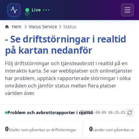
Live
Hem
Vocus Service
Status
- Se driftstörningar i realtid
på kartan nedanför
Följ driftstörningar och tjänsteavbrott i realtid på en
interaktiv karta. Se var webbplatser och onlinetjänster
har problem, upptäck rapporterade störningar i olika
områden och jämför status mellan flera platser
världen över.
Problem och avbrottsrapporter i realtid
2026-08-09 06:25:01
+
−
0
0
Städer som påverkas av driftstörningar
Länder som påverkas av dr
Leaflet
|
© OpenStreetMap contributors