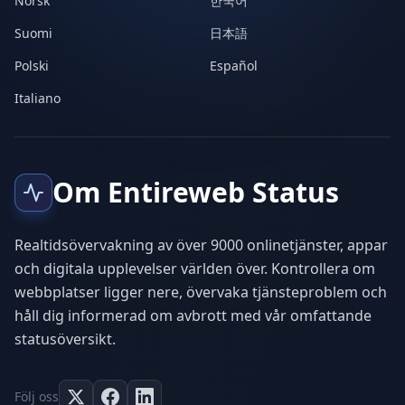
Norsk
한국어
Suomi
日本語
Polski
Español
Italiano
Om Entireweb Status
Realtidsövervakning av över 9000 onlinetjänster, appar
och digitala upplevelser världen över. Kontrollera om
webbplatser ligger nere, övervaka tjänsteproblem och
håll dig informerad om avbrott med vår omfattande
statusöversikt.
Följ oss