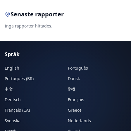
Senaste rapporter
Inga rapporter hittades.
Språk
English
Português
Português (BR)
Dansk
中文
हिन्दी
Deutsch
Français
Français (CA)
Greece
Svenska
Nederlands