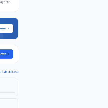
dagarna
rome
artan
 avbrottskarta