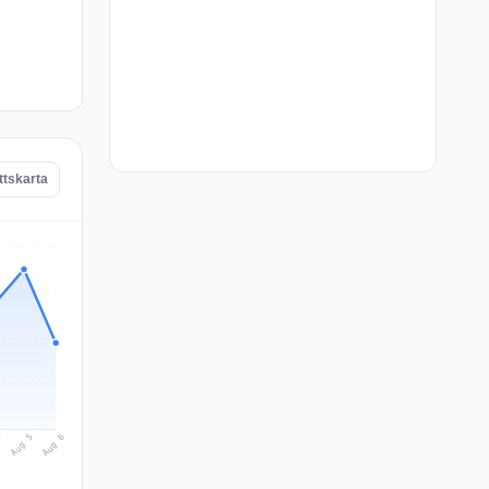
ttskarta
Aug 6
Aug 5
4