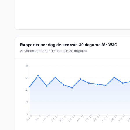
Rapporter per dag de senaste 30 dagarna för W3C
Användarrapporter de senaste 30 dagarna
84
63
42
21
0
Jul 17
Ju
Jul 10
Jul 13
Jul 16
Jul 19
Jul 12
Jul 15
Jul 18
Jul 11
Jul 14
Jul 8
Jul 9