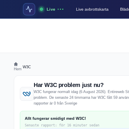
Live
Live avbrottskarta
Blädd
›
W3C
Hem
Har W3C problem just nu?
W3C fungerar normalt idag (6 August 2026). Entireweb Stat
problem. De senaste 24 timmarna har W3C fått 59 använ
rapporter är 0 från Sverige
Allt fungerar smidigt med W3C!
Senaste rapport: för 16 minuter sedan