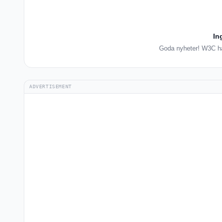
In
Goda nyheter! W3C har
ADVERTISEMENT