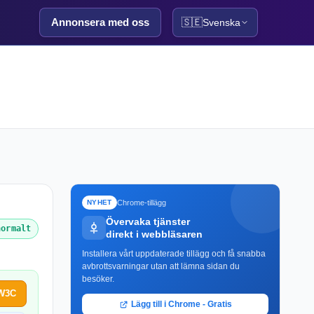
Annonsera med oss
🇸🇪
Svenska
Chrome-tillägg
NYHET
Övervaka tjänster
normalt
direkt i webbläsaren
Installera vårt uppdaterade tillägg och få snabba
avbrottsvarningar utan att lämna sidan du
besöker.
 W3C
Lägg till i Chrome - Gratis