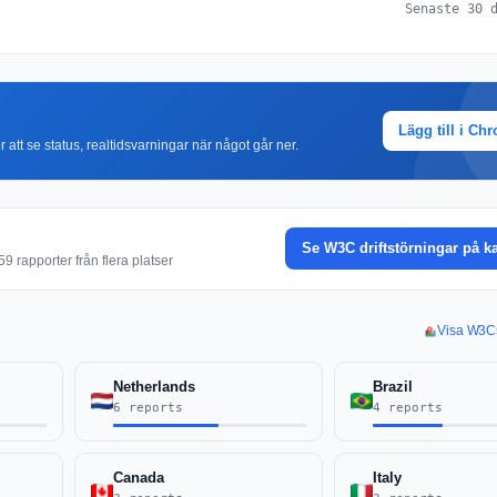
Senaste 30 
Lägg till i Ch
r att se status, realtidsvarningar när något går ner.
Se W3C driftstörningar på k
9 rapporter från flera platser
Visa W3Cs
Netherlands
Brazil
6 reports
4 reports
Canada
Italy