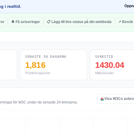
g i realtid.
Öppn
rer
🔔 Få aviseringar
📋 Lägg till live-status på din webbsida
↗ Besök
SENASTE 30 DAGARNA
SVARSTID
1,816
1430.04
Problemrapporter
Millisekunder
Visa W3Cs avbro
törningar för W3C under de senaste 24 timmarna.