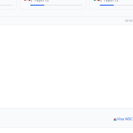
3 reports
3 reports
ADVE
Visa W3Cs