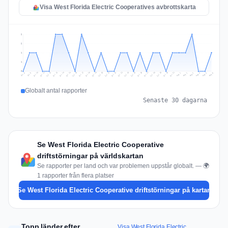
Visa West Florida Electric Cooperatives avbrottskarta
2
2
1
1
0
Jul 15
Jul 18
Jul 31
Jul 21
Jul 24
Jul 11
Jul 14
Jul 27
Jul 30
Jul 17
Jul 20
Jul 23
Jul 10
Jul 13
Jul 26
Jul 29
Jul 16
Jul 19
Jul 22
Jul 12
Jul 25
Jul 28
Aug 1
Aug 4
Jul 9
Aug 3
Jul 8
Aug 6
Aug 2
Aug 5
Globalt antal rapporter
Senaste 30 dagarna
Se West Florida Electric Cooperative
driftstörningar på världskartan
Se rapporter per land och var problemen uppstår globalt. — 🌍
1 rapporter från flera platser
Se West Florida Electric Cooperative driftstörningar på kartan
Topp länder efter
Visa West Florida Electric