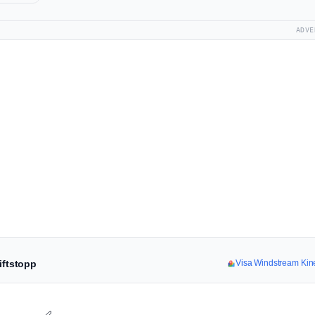
ADVE
iftstopp
Visa Windstream Kinet