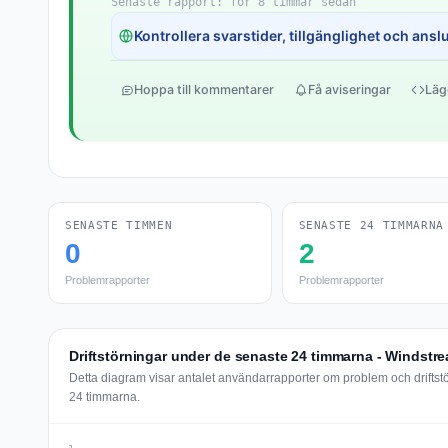
Senaste rapport: för 8 timmar sedan
Kontrollera svarstider, tillgänglighet och anslut
Hoppa till kommentarer
Få aviseringar
Läg
SENASTE TIMMEN
SENASTE 24 TIMMARNA
0
2
Problemrapporter
Problemrapporter
Driftstörningar under de senaste 24 timmarna - Windstre
Detta diagram visar antalet användarrapporter om problem och driftst
24 timmarna.