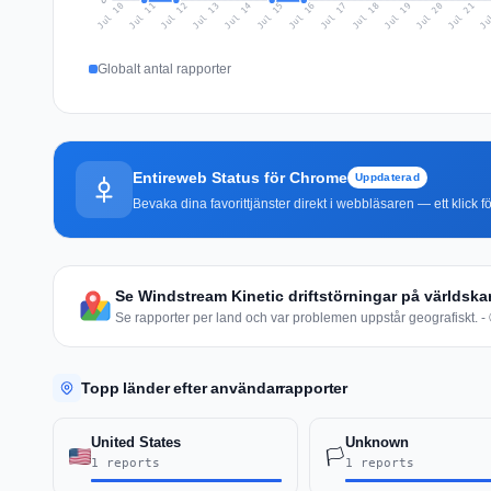
0
Jul 19
Ju
Jul 12
Jul 15
Jul 18
Jul 21
Jul 11
Jul 14
Jul 17
Jul 20
Jul 10
Jul 13
Jul 16
Globalt antal rapporter
Entireweb Status för Chrome
Uppdaterad
Bevaka dina favorittjänster direkt i webbläsaren — ett klick fö
Se Windstream Kinetic driftstörningar på världska
Se rapporter per land och var problemen uppstår geografiskt. - 
Topp länder efter användarrapporter
United States
Unknown
🏳️
1 reports
1 reports