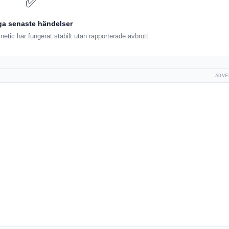
✅
ga senaste händelser
tic har fungerat stabilt utan rapporterade avbrott.
ADVE