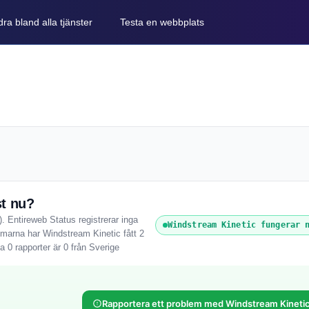
ra bland alla tjänster
Testa en webbplats
st nu?
. Entireweb Status registrerar inga
Windstream Kinetic fungerar 
mmarna har Windstream Kinetic fått 2
 0 rapporter är 0 från Sverige
Rapportera ett problem med Windstream Kineti