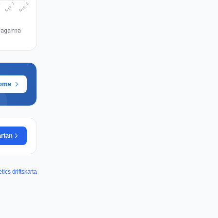
Aug 8
Aug 7
6
dagarna
rome
artan
ics driftskarta