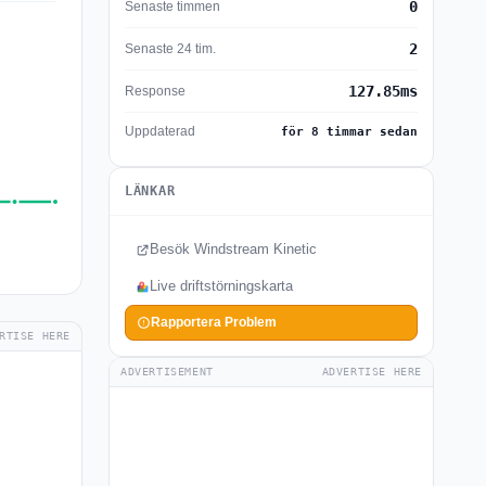
0
Senaste timmen
2
Senaste 24 tim.
127.85ms
Response
Uppdaterad
för 8 timmar sedan
LÄNKAR
Besök Windstream Kinetic
Live driftstörningskarta
Rapportera Problem
RTISE HERE
ADVERTISEMENT
ADVERTISE HERE