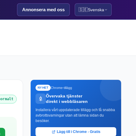
Annonsera med oss
🇸🇪
Svenska
Chrome-tillägg
NYHET
Övervaka tjänster
normalt
direkt i webbläsaren
Installera vårt uppdaterade tillägg och få snabba
avbrottsvarningar utan att lämna sidan du
besöker.
Lägg till i Chrome - Gratis
c