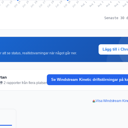
l 22
Jul 25
Jul 28
Jul 31
Jul 24
Jul 27
Jul 30
Jul 23
Jul 26
Jul 29
Aug 1
Aug 4
Aug 3
Aug 
Aug 2
Aug 5
Senaste 30 
Lägg till i Ch
r att se status, realtidsvarningar när något går ner.
rtan
Se Windstream Kinetic driftstörningar på k
 2 rapporter från flera platser
Visa Windstream Kinet