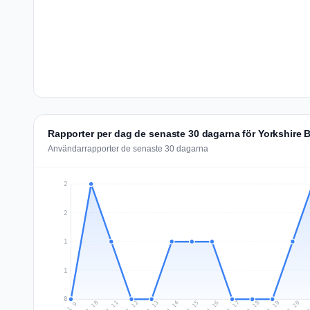
Rapporter per dag de senaste 30 dagarna för Yorkshire B
Användarrapporter de senaste 30 dagarna
2
2
1
1
0
Jul 18
Ju
Jul 11
Jul 14
Jul 17
Jul 20
Jul 10
Jul 13
Jul 16
Jul 19
Jul 12
Jul 15
Jul 9