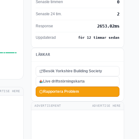
0
Senaste timmen
2
Senaste 24 tim.
2653.02ms
Response
Uppdaterad
för 12 timmar sedan
LÄNKAR
Besök Yorkshire Building Society
Live driftstörningskarta
RTISE HERE
Rapportera Problem
ADVERTISEMENT
ADVERTISE HERE