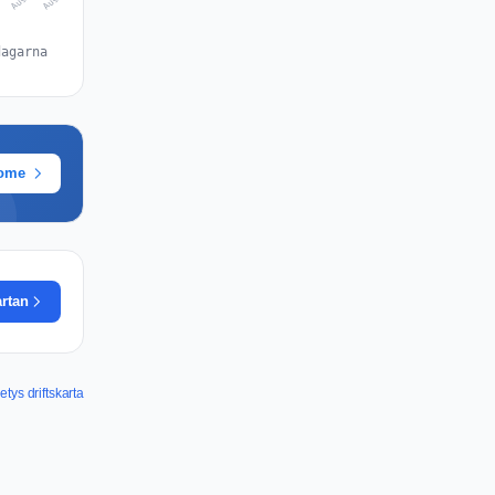
dagarna
rome
artan
tys driftskarta