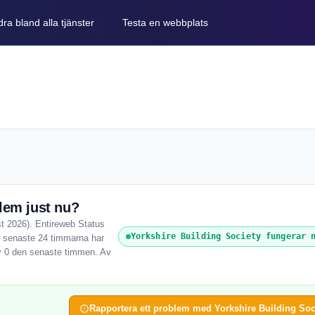
ra bland alla tjänster
Testa en webbplats
lem just nu?
st 2026). Entireweb Status
Yorkshire Building Society fungerar 
De senaste 24 timmarna har
av 0 den senaste timmen. Av
!
Rapportera ett problem med Yorkshire Building Soc