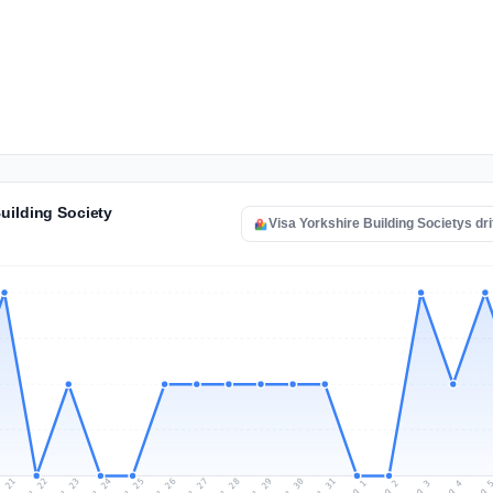
uilding Society
Visa Yorkshire Building Societys dri
l 21
Jul 24
Jul 27
Jul 30
Jul 23
Jul 26
Jul 29
Jul 22
Jul 25
Jul 28
Jul 31
Aug 3
Aug 2
Aug 
Aug 1
Aug 4