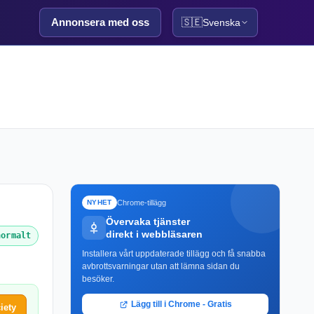
Annonsera med oss
🇸🇪
Svenska
Chrome-tillägg
NYHET
Övervaka tjänster
direkt i webbläsaren
normalt
Installera vårt uppdaterade tillägg och få snabba
avbrottsvarningar utan att lämna sidan du
besöker.
Lägg till i Chrome - Gratis
iety