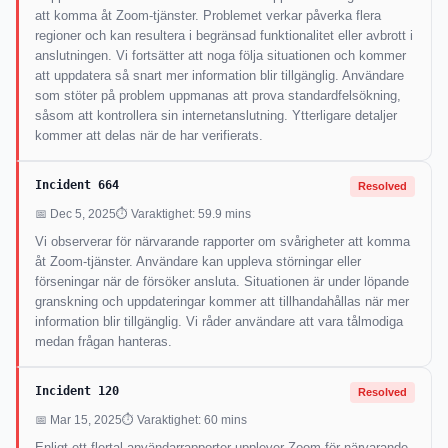
att komma åt Zoom-tjänster. Problemet verkar påverka flera
regioner och kan resultera i begränsad funktionalitet eller avbrott i
anslutningen. Vi fortsätter att noga följa situationen och kommer
att uppdatera så snart mer information blir tillgänglig. Användare
som stöter på problem uppmanas att prova standardfelsökning,
såsom att kontrollera sin internetanslutning. Ytterligare detaljer
kommer att delas när de har verifierats.
Incident 664
Resolved
📅 Dec 5, 2025
⏱ Varaktighet: 59.9 mins
Vi observerar för närvarande rapporter om svårigheter att komma
åt Zoom-tjänster. Användare kan uppleva störningar eller
förseningar när de försöker ansluta. Situationen är under löpande
granskning och uppdateringar kommer att tillhandahållas när mer
information blir tillgänglig. Vi råder användare att vara tålmodiga
medan frågan hanteras.
Incident 120
Resolved
📅 Mar 15, 2025
⏱ Varaktighet: 60 mins
Enligt ett flertal användarrapporter upplever Zoom för närvarande