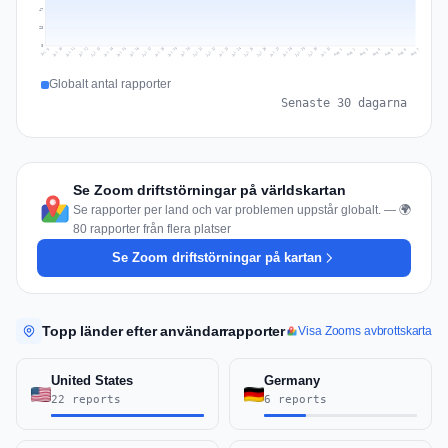
47
23
0
Jul 16
Jul 19
Jul 22
Jul 25
Jul 12
Jul 15
Jul 28
Jul 31
Jul 18
Jul 21
Jul 24
Jul 11
Jul 14
Jul 27
Jul 30
Jul 17
Jul 20
Jul 23
Jul 10
Jul 13
Jul 26
Jul 29
Aug 2
Aug 5
Aug 1
Aug 4
Jul 9
Aug 7
Aug 3
Aug 6
Globalt antal rapporter
Senaste 30 dagarna
Se Zoom driftstörningar på världskartan
Se rapporter per land och var problemen uppstår globalt. — 🌍
80 rapporter från flera platser
Se Zoom driftstörningar på kartan
Topp länder efter användarrapporter
Visa Zooms avbrottskarta
United States
Germany
22 reports
6 reports