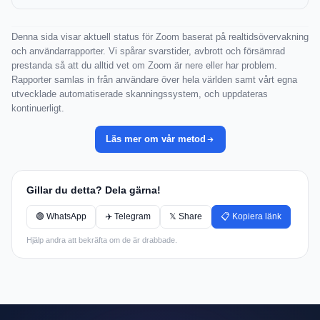
Denna sida visar aktuell status för Zoom baserat på realtidsövervakning
och användarrapporter. Vi spårar svarstider, avbrott och försämrad
prestanda så att du alltid vet om Zoom är nere eller har problem.
Rapporter samlas in från användare över hela världen samt vårt egna
utvecklade automatiserade skanningssystem, och uppdateras
kontinuerligt.
Läs mer om vår metod
Gillar du detta? Dela gärna!
🟢 WhatsApp
✈️ Telegram
𝕏 Share
📋 Kopiera länk
Hjälp andra att bekräfta om de är drabbade.