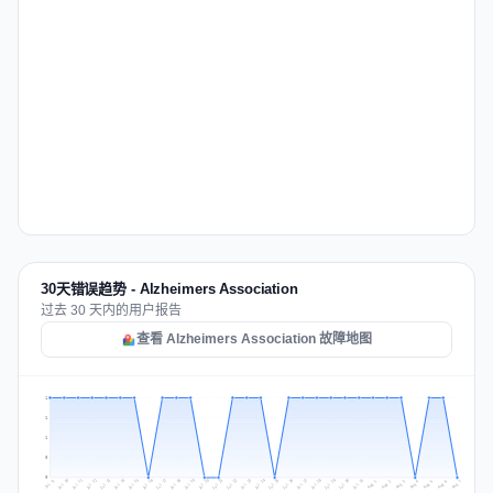
30天错误趋势 - Alzheimers Association
过去 30 天内的用户报告
查看 Alzheimers Association 故障地图
1
1
1
0
0
Jul 16
Jul 19
Jul 22
Jul 25
Jul 12
Jul 15
Jul 28
Jul 31
Jul 18
Jul 21
Jul 24
Jul 11
Jul 14
Jul 27
Jul 30
Jul 17
Jul 20
Jul 23
Jul 10
Jul 13
Jul 26
Jul 29
Aug 2
Aug 5
Aug 1
Aug 4
Jul 9
Aug 7
Aug 3
Aug 6