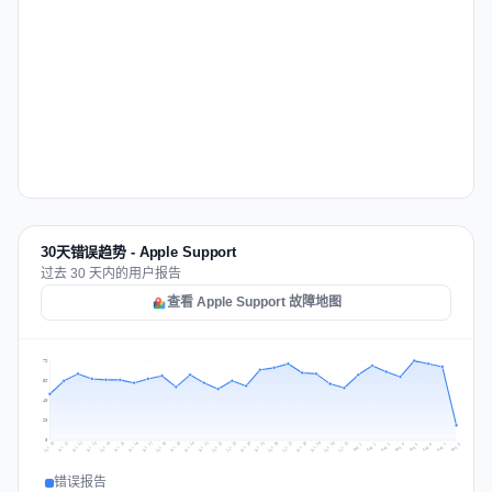
30天错误趋势 - Apple Support
过去 30 天内的用户报告
查看 Apple Support 故障地图
79
59
40
20
0
Jul 17
Jul 20
Jul 23
Jul 10
Jul 26
Jul 13
Jul 16
Jul 29
Jul 19
Jul 22
Jul 25
Jul 12
Jul 15
Jul 28
Jul 31
Jul 18
Jul 21
Jul 24
Jul 11
Jul 14
Jul 27
Jul 30
Aug 3
Aug 6
Aug 2
Aug 5
Aug 8
Aug 1
Aug 4
Aug 7
错误报告