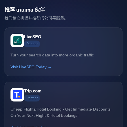
推荐 trauma 伙伴
我们精心挑选并推荐的公司与服务。
LiveSEO
Partner
Turn your search data into more organic traffic
Visit LiveSEO Today →
Trip.com
Partner
Cheap Flights/Hotel Booking - Get Immediate Discounts
On Your Next Flight & Hotel Bookings!