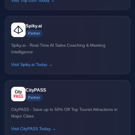
Visit Trip.com Today →
Spiky.ai
Partner
Spiky.ai - Real-Time AI Sales Coaching & Meeting
Intelligence
Visit Spiky.ai Today →
CityPASS
Partner
CityPASS - Save up to 50% Off Top Tourist Attractions in
Major Cities
Visit CityPASS Today →