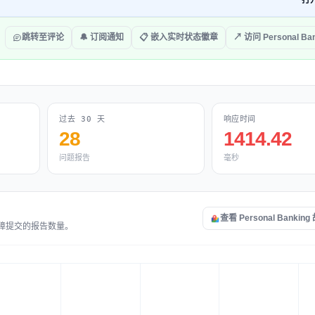
打
跳转至评论
🔔 订阅通知
📋 嵌入实时状态徽章
↗ 访问 Personal Ban
过去 30 天
响应时间
28
1414.42
问题报告
毫秒
查看 Personal Bankin
题和故障提交的报告数量。