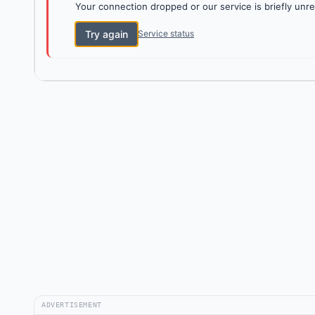
Your connection dropped or our service is briefly unre
Try again
Service status
ADVERTISEMENT