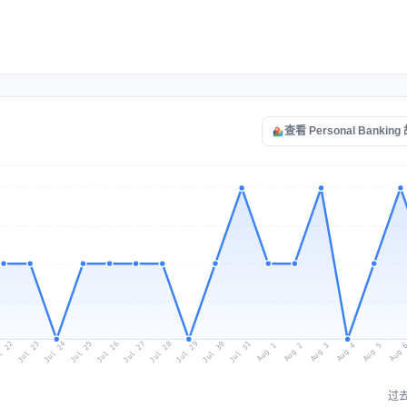
查看 Personal Bankin
l 22
Jul 25
Jul 28
Jul 31
Jul 24
Jul 27
Jul 30
Jul 23
Jul 26
Jul 29
Aug 1
Aug 4
Aug 3
Aug 
Aug 2
Aug 5
过去