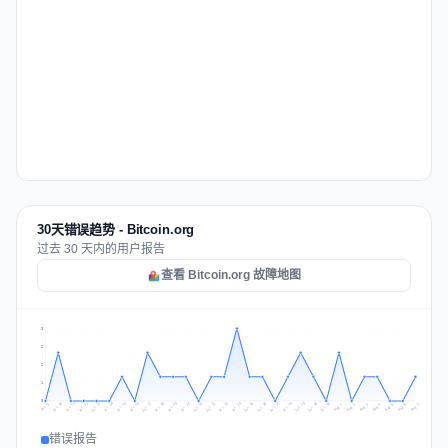
30天错误趋势 - Bitcoin.org
过去 30 天内的用户报告
查看 Bitcoin.org 故障地图
3
2
2
1
0
Jul 16
Jul 19
Jul 22
Jul 25
Jul 12
Jul 15
Jul 28
Jul 31
Jul 18
Jul 21
Jul 24
Jul 11
Jul 14
Jul 27
Jul 30
Jul 17
Jul 20
Jul 23
Jul 10
Jul 13
Jul 26
Jul 29
Aug 2
Aug 5
Aug 1
Aug 4
Jul 9
Aug 7
Aug 3
Aug 6
错误报告