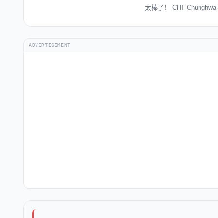
太棒了！ CHT Chungh
ADVERTISEMENT