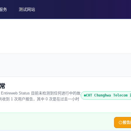
服务
测试网站
正常
26)。Entireweb Status 目前未检测到任何进行中的故
CHT Chunghwa Teleco
om 共收到 1 次用户报告，其中 0 次是在过去一小时
报告