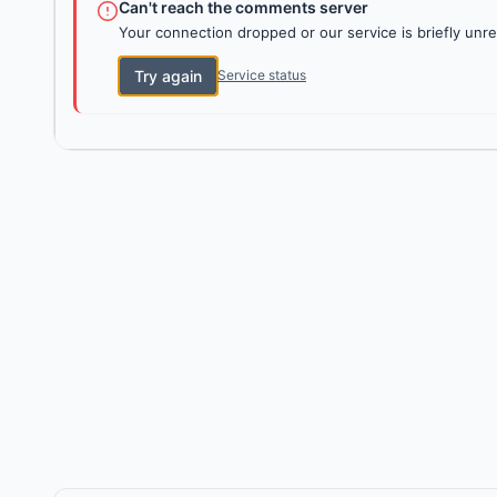
Can't reach the comments server
Your connection dropped or our service is briefly unre
Try again
Service status