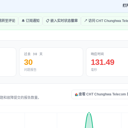
打
跳转至评论
🔔 订阅通知
📋 嵌入实时状态徽章
↗ 访问 CHT Chunghwa Tel
过去 30 天
响应时间
30
131.49
问题报告
毫秒
查看 CHT Chunghwa Teleco
 服务问题和故障提交的报告数量。