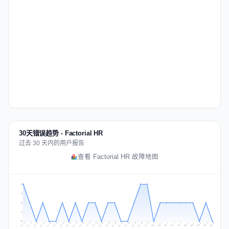
30天错误趋势 - Factorial HR
过去 30 天内的用户报告
查看 Factorial HR 故障地图
2
2
1
1
0
Jul 19
Jul 22
Jul 25
Jul 12
Jul 28
Aug 10
Jul 15
Jul 18
Jul 31
Jul 21
Jul 24
Jul 27
Jul 14
Jul 17
Jul 30
Jul 20
Jul 23
Jul 26
Jul 13
Jul 16
Jul 29
Aug 5
Aug 8
Aug 1
Aug 4
Aug 7
Aug 3
Aug 6
Aug 9
Aug 2