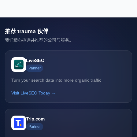
推荐 trauma 伙伴
我们精心挑选并推荐的公司与服务。
LiveSEO
Partner
Turn your search data into more organic traffic
Visit LiveSEO Today →
Trip.com
Partner