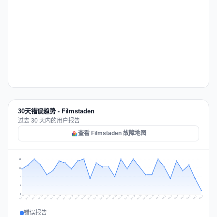
30天错误趋势 - Filmstaden
过去 30 天内的用户报告
查看 Filmstaden 故障地图
18
14
9
5
0
Jul 17
Jul 20
Jul 23
Jul 10
Jul 26
Jul 13
Jul 16
Jul 29
Jul 19
Jul 22
Jul 25
Jul 12
Jul 15
Jul 28
Jul 31
Jul 18
Jul 21
Jul 24
Jul 11
Jul 14
Jul 27
Jul 30
Aug 3
Aug 6
Aug 2
Aug 5
Aug 8
Aug 1
Aug 4
Aug 7
错误报告