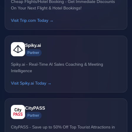
Cheap Flights/Hotel Booking - Get Immediate Discounts
On Your Next Flight & Hotel Bookings!
Visit Trip.com Today →
Spiky.ai
Partner
Spiky.ai - Real-Time AI Sales Coaching & Meeting
Intelligence
Visit Spiky.ai Today →
CityPASS
Partner
CityPASS - Save up to 50% Off Top Tourist Attractions in