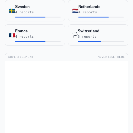
Sweden
Netherlands
4 reports
4 reports
France
Switzerland
🏳️
4 reports
3 reports
ADVERTISEMENT
ADVERTISE HERE