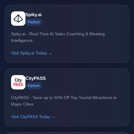
Spiky.ai
Partner
Spiky.ai - Real-Time AI Sales Coaching & Meeting
Intelligence
Visit Spiky.ai Today →
CityPASS
Partner
CityPASS - Save up to 50% Off Top Tourist Attractions in
Major Cities
Visit CityPASS Today →