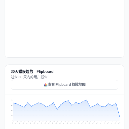
30天错误趋势 - Flipboard
过去 30 天内的用户报告
查看 Flipboard 故障地图
78
59
39
20
0
Jul 16
Jul 19
Jul 22
Jul 25
Jul 12
Jul 15
Jul 28
Jul 31
Jul 18
Jul 21
Jul 24
Jul 11
Jul 14
Jul 27
Jul 30
Jul 17
Jul 20
Jul 23
Jul 10
Jul 13
Jul 26
Jul 29
Aug 2
Aug 5
Aug 1
Aug 4
Jul 9
Aug 7
Aug 3
Aug 6