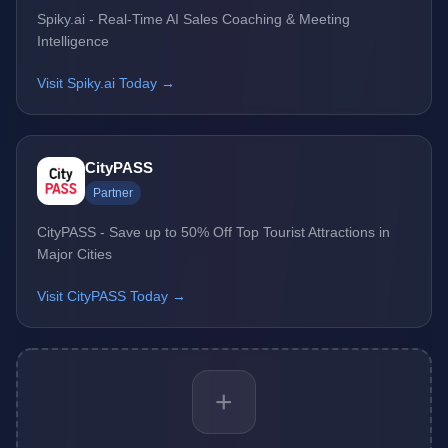
Spiky.ai - Real-Time AI Sales Coaching & Meeting
Intelligence
Visit Spiky.ai Today →
CityPASS
Partner
CityPASS - Save up to 50% Off Top Tourist Attractions in
Major Cities
Visit CityPASS Today →
+