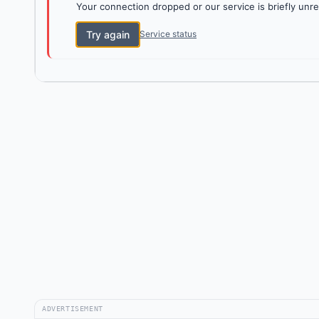
Your connection dropped or our service is briefly unre
Try again
Service status
ADVERTISEMENT