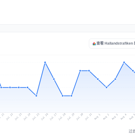
查看 Hallandstrafik
l 21
Jul 24
Jul 27
Jul 30
Jul 23
Jul 26
Jul 29
Jul 22
Jul 25
Jul 28
Jul 31
Aug 3
Aug 2
Aug 
Aug 1
Aug 4
过去