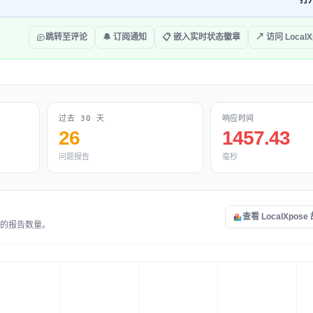
打
跳转至评论
🔔 订阅通知
📋 嵌入实时状态徽章
↗ 访问 LocalX
过去 30 天
响应时间
26
1457.43
问题报告
毫秒
查看 LocalXpos
提交的报告数量。