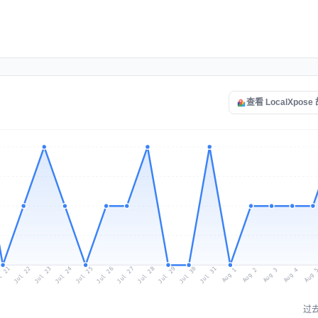
查看 LocalXpos
l 21
Jul 24
Jul 27
Jul 30
Jul 23
Jul 26
Jul 29
Jul 22
Jul 25
Jul 28
Jul 31
Aug 3
Aug 2
Aug 
Aug 1
Aug 4
过去