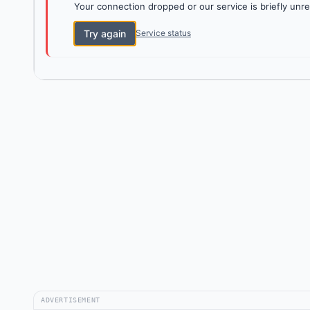
Your connection dropped or our service is briefly unre
Try again
Service status
ADVERTISEMENT