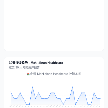
30天错误趋势 - Mehiläinen Healthcare
过去 30 天内的用户报告
查看 Mehiläinen Healthcare 故障地图
3
2
2
1
0
Jul 18
Jul 21
Jul 24
Jul 11
Jul 27
Jul 14
Jul 17
Jul 30
Jul 20
Jul 23
Jul 26
Jul 13
Jul 16
Jul 29
Jul 19
Jul 22
Jul 25
Jul 12
Jul 15
Jul 28
Jul 31
Aug 4
Aug 7
Aug 3
Aug 6
Aug 9
Aug 2
Aug 5
Aug 8
Aug 1