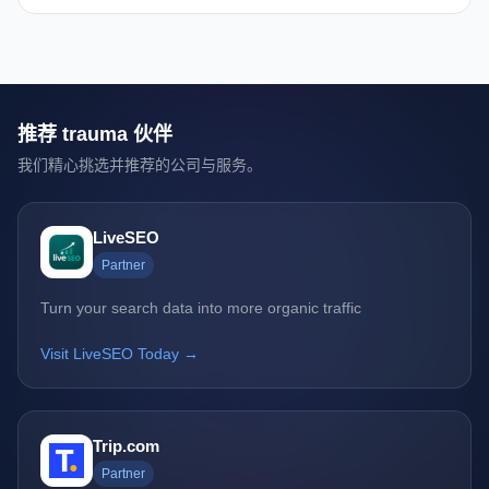
推荐 trauma 伙伴
我们精心挑选并推荐的公司与服务。
LiveSEO
Partner
Turn your search data into more organic traffic
Visit LiveSEO Today →
Trip.com
Partner