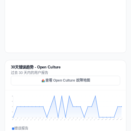
30天错误趋势 - Open Culture
过去 30 天内的用户报告
查看 Open Culture 故障地图
2
2
1
1
0
Jul 16
Jul 19
Jul 22
Jul 25
Jul 12
Jul 15
Jul 28
Jul 31
Jul 18
Jul 21
Jul 24
Jul 11
Jul 14
Jul 27
Jul 30
Jul 17
Jul 20
Jul 23
Jul 10
Jul 13
Jul 26
Jul 29
Aug 2
Aug 5
Aug 1
Aug 4
Jul 9
Aug 7
Aug 3
Aug 6
错误报告