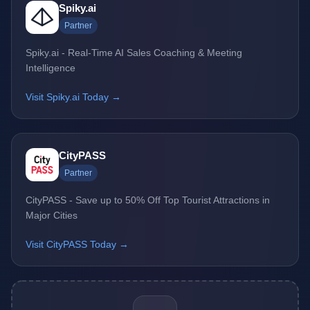
Spiky.ai
Partner
Spiky.ai - Real-Time AI Sales Coaching & Meeting
Intelligence
Visit Spiky.ai Today →
CityPASS
Partner
CityPASS - Save up to 50% Off Top Tourist Attractions in
Major Cities
Visit CityPASS Today →