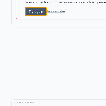
Your connection dropped or our service is briefly unre
Try again
Service status
ADVERTISEMENT