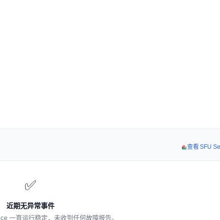
查看 SFU S
✅
近期无异常事件
rvice 一直运行稳定，未收到任何故障报告。