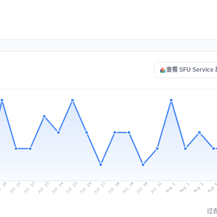
查看 SFU Servic
l 20
Jul 23
Jul 26
Jul 29
Jul 22
Jul 25
Jul 28
Jul 31
Jul 21
Jul 24
Jul 27
Jul 30
Aug 2
Aug 1
Aug 
Aug 3
过去