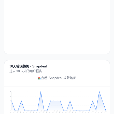
30天错误趋势 - Snapdeal
过去 30 天内的用户报告
查看 Snapdeal 故障地图
2
2
1
1
0
Jul 18
Jul 21
Jul 24
Jul 11
Jul 27
Jul 14
Jul 17
Jul 30
Jul 20
Jul 23
Jul 26
Jul 13
Jul 16
Jul 29
Jul 19
Jul 22
Jul 25
Jul 12
Jul 15
Jul 28
Jul 31
Aug 4
Aug 7
Aug 3
Aug 6
Aug 9
Aug 2
Aug 5
Aug 8
Aug 1