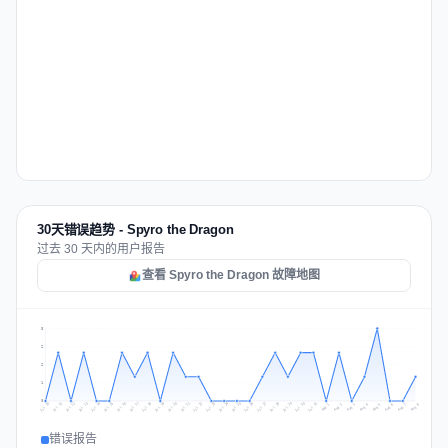
30天错误趋势 - Spyro the Dragon
过去 30 天内的用户报告
查看 Spyro the Dragon 故障地图
3
2
2
1
0
Jul 17
Jul 20
Jul 23
Jul 10
Jul 26
Jul 13
Jul 16
Jul 29
Jul 19
Jul 22
Jul 25
Jul 12
Jul 15
Jul 28
Jul 31
Jul 18
Jul 21
Jul 24
Jul 11
Jul 14
Jul 27
Jul 30
Aug 3
Aug 6
Aug 2
Aug 5
Aug 8
Aug 1
Aug 4
Aug 7
错误报告