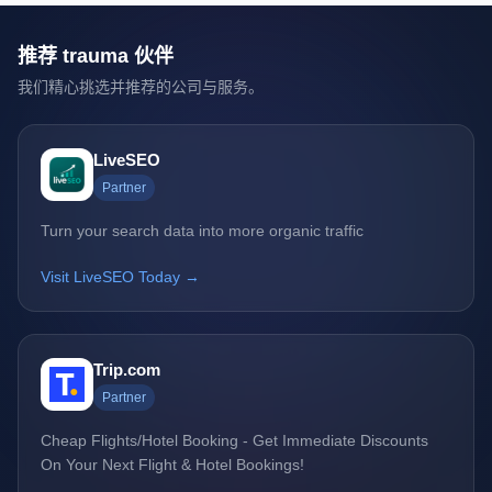
推荐 trauma 伙伴
我们精心挑选并推荐的公司与服务。
LiveSEO
Partner
Turn your search data into more organic traffic
Visit LiveSEO Today →
Trip.com
Partner
Cheap Flights/Hotel Booking - Get Immediate Discounts
On Your Next Flight & Hotel Bookings!