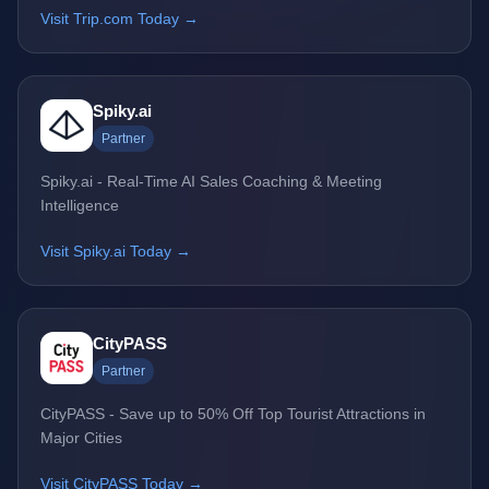
Visit Trip.com Today →
Spiky.ai
Partner
Spiky.ai - Real-Time AI Sales Coaching & Meeting
Intelligence
Visit Spiky.ai Today →
CityPASS
Partner
CityPASS - Save up to 50% Off Top Tourist Attractions in
Major Cities
Visit CityPASS Today →