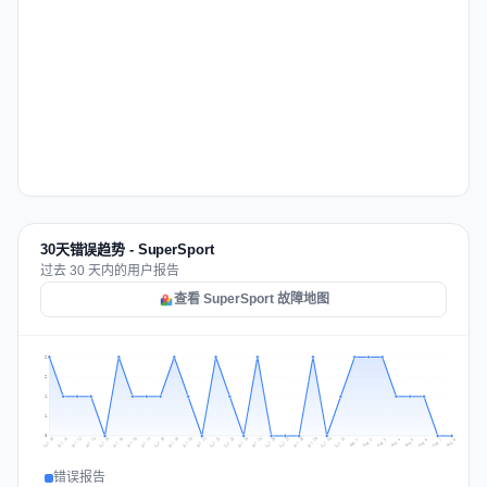
30天错误趋势 - SuperSport
过去 30 天内的用户报告
查看 SuperSport 故障地图
2
2
1
1
0
Jul 17
Jul 20
Jul 23
Jul 10
Jul 26
Jul 13
Jul 16
Jul 29
Jul 19
Jul 22
Jul 25
Jul 12
Jul 15
Jul 28
Jul 31
Jul 18
Jul 21
Jul 24
Jul 11
Jul 14
Jul 27
Jul 30
Aug 3
Aug 6
Aug 2
Aug 5
Aug 8
Aug 1
Aug 4
Aug 7
错误报告