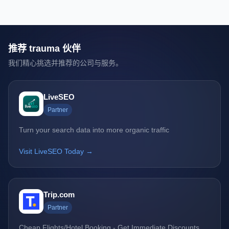
推荐 trauma 伙伴
我们精心挑选并推荐的公司与服务。
LiveSEO
Partner
Turn your search data into more organic traffic
Visit LiveSEO Today →
Trip.com
Partner
Cheap Flights/Hotel Booking - Get Immediate Discounts