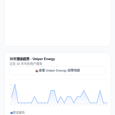
30天错误趋势 - Uniper Energy
过去 30 天内的用户报告
查看 Uniper Energy 故障地图
3
2
2
1
0
Jul 15
Jul 18
Jul 31
Jul 21
Jul 24
Jul 11
Jul 14
Jul 27
Jul 30
Jul 17
Jul 20
Jul 23
Jul 10
Jul 13
Jul 26
Jul 29
Jul 16
Jul 19
Jul 22
Jul 12
Jul 25
Jul 28
Aug 1
Aug 4
Jul 9
Aug 3
Jul 8
Aug 6
Aug 2
Aug 5
错误报告