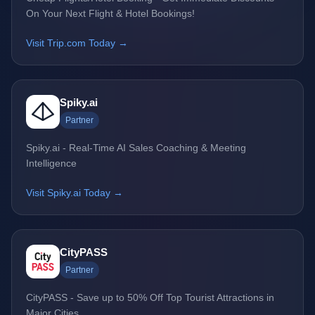
On Your Next Flight & Hotel Bookings!
Visit Trip.com Today →
Spiky.ai
Partner
Spiky.ai - Real-Time AI Sales Coaching & Meeting
Intelligence
Visit Spiky.ai Today →
CityPASS
Partner
CityPASS - Save up to 50% Off Top Tourist Attractions in
Major Cities