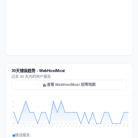
30天错误趋势 - WebHostMost
过去 30 天内的用户报告
查看 WebHostMost 故障地图
2
2
1
1
0
Jul 16
Jul 19
Jul 22
Jul 25
Jul 12
Jul 15
Jul 28
Jul 31
Jul 18
Jul 21
Jul 24
Jul 11
Jul 14
Jul 27
Jul 30
Jul 17
Jul 20
Jul 23
Jul 10
Jul 13
Jul 26
Jul 29
Aug 2
Aug 5
Aug 1
Aug 4
Jul 9
Aug 7
Aug 3
Aug 6
错误报告