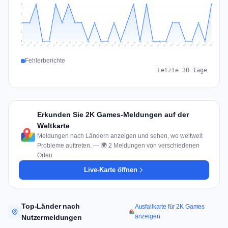
2
2
1
1
0
Jul 16
Jul 19
Jul 22
Jul 25
Jul 12
Jul 15
Jul 28
Jul 31
Jul 18
Jul 21
Jul 24
Jul 11
Jul 14
Jul 27
Jul 30
Jul 17
Jul 20
Jul 23
Jul 10
Jul 13
Jul 26
Jul 29
Aug 2
Aug 5
Aug 1
Aug 4
Jul 9
Aug 7
Aug 3
Aug 6
Fehlerberichte
Letzte 30 Tage
Erkunden Sie 2K Games-Meldungen auf der
Weltkarte
Meldungen nach Ländern anzeigen und sehen, wo weltweit
Probleme auftreten. — 🌍 2 Meldungen von verschiedenen
Orten
Live-Karte öffnen
Top-Länder nach
Ausfallkarte für 2K Games
anzeigen
Nutzermeldungen