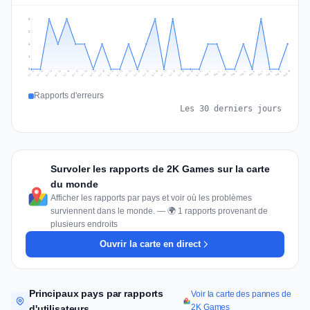
2
2
1
1
0
Jul 19
Jul 22
Jul 25
Jul 12
Jul 28
Aug 10
Jul 15
Jul 18
Jul 31
Jul 21
Jul 24
Jul 27
Jul 14
Jul 17
Jul 30
Jul 20
Jul 23
Jul 26
Jul 13
Jul 16
Jul 29
Aug 5
Aug 8
Aug 1
Aug 4
Aug 7
Aug 3
Aug 6
Aug 9
Aug 2
Rapports d'erreurs
Les 30 derniers jours
Survoler les rapports de 2K Games sur la carte
du monde
Afficher les rapports par pays et voir où les problèmes
surviennent dans le monde. — 🌍 1 rapports provenant de
plusieurs endroits
Ouvrir la carte en direct
Principaux pays par rapports
Voir la carte des pannes de
2K Games
d'utilisateurs