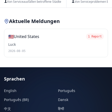
1
1
Von Serviceausfällen betroffene Städte
Von Serviceproblemen bet
Leaflet
|
© OpenStreetMap contributors
Aktuelle Meldungen
🇺🇸
United States
1 Report
Luck
2026-08-05
Sprachen
English
Português
Português (BR)
Dansk
中文
हिन्दी