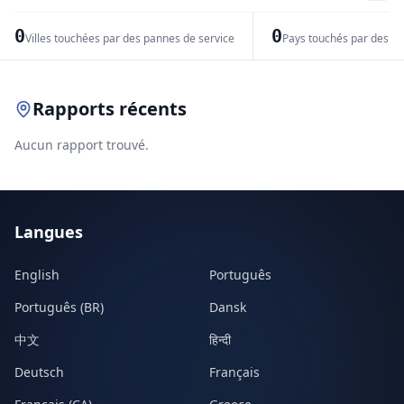
−
0
0
Villes touchées par des pannes de service
Pays touchés par des pr
Leaflet
|
© OpenStreetMap contributors
Rapports récents
Aucun rapport trouvé.
Langues
English
Português
Português (BR)
Dansk
中文
हिन्दी
Deutsch
Français