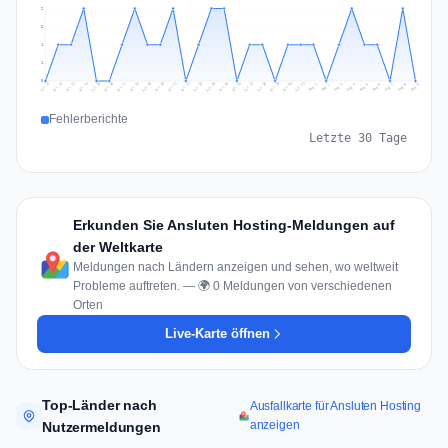
2
2
1
1
0
Jul 18
Jul 21
Jul 24
Jul 11
Jul 27
Jul 14
Jul 17
Jul 30
Jul 20
Jul 23
Jul 26
Jul 13
Jul 16
Jul 29
Jul 19
Jul 22
Jul 25
Jul 12
Jul 15
Jul 28
Jul 31
Aug 4
Aug 7
Aug 3
Aug 6
Aug 9
Aug 2
Aug 5
Aug 8
Aug 1
Fehlerberichte
Letzte 30 Tage
Erkunden Sie Ansluten Hosting-Meldungen auf
der Weltkarte
Meldungen nach Ländern anzeigen und sehen, wo weltweit
Probleme auftreten. — 🌍 0 Meldungen von verschiedenen
Orten
Live-Karte öffnen
Top-Länder nach
Ausfallkarte für Ansluten Hosting
anzeigen
Nutzermeldungen