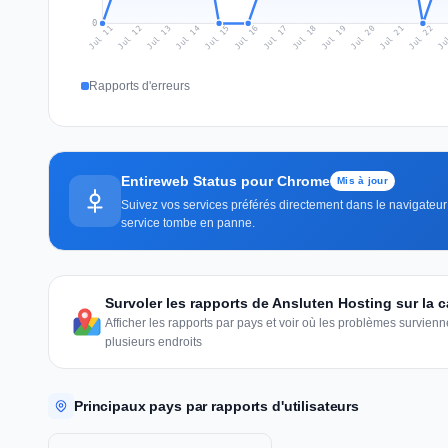
0
Jul 20
Ju
Jul 13
Jul 16
Jul 19
Jul 22
Jul 12
Jul 15
Jul 18
Jul 21
Jul 11
Jul 14
Jul 17
Rapports d'erreurs
Entireweb Status pour Chrome
Mis à jour
Suivez vos services préférés directement dans le navigateur 
service tombe en panne.
Survoler les rapports de Ansluten Hosting sur la 
Afficher les rapports par pays et voir où les problèmes survie
plusieurs endroits
Principaux pays par rapports d'utilisateurs