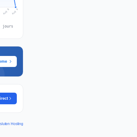
Aug 9
Aug 8
7
s jours
rome
irect
nsluten Hosting