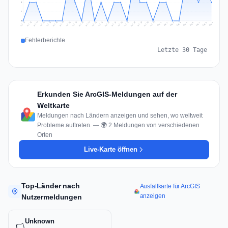
1
1
0
Jul 18
Jul 21
Jul 24
Jul 11
Jul 27
Jul 14
Jul 17
Jul 30
Jul 20
Jul 23
Jul 26
Jul 13
Jul 16
Jul 29
Jul 19
Jul 22
Jul 25
Jul 12
Jul 15
Jul 28
Jul 31
Aug 4
Aug 7
Aug 3
Aug 6
Aug 9
Aug 2
Aug 5
Aug 8
Aug 1
Fehlerberichte
Letzte 30 Tage
Erkunden Sie ArcGIS-Meldungen auf der
Weltkarte
Meldungen nach Ländern anzeigen und sehen, wo weltweit
Probleme auftreten. — 🌍 2 Meldungen von verschiedenen
Orten
Live-Karte öffnen
Top-Länder nach
Ausfallkarte für ArcGIS
anzeigen
Nutzermeldungen
Unknown
🏳️